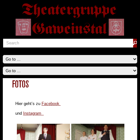
FOTOS
Hier geht’s zu
Facebook
und
Instagram