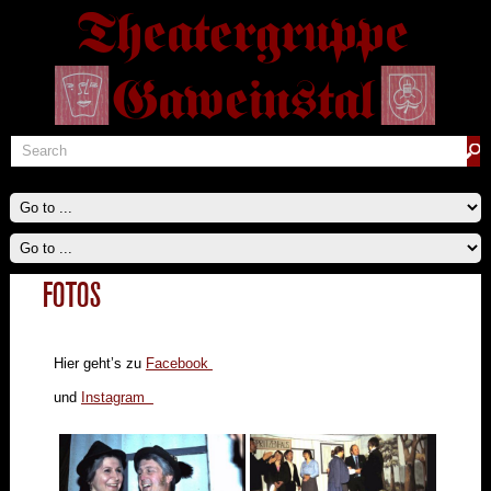
FOTOS
Hier geht’s zu
Facebook
und
Instagram