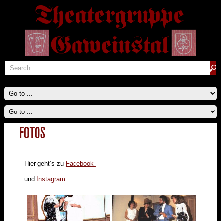
FOTOS
Hier geht’s zu
Facebook
und
Instagram