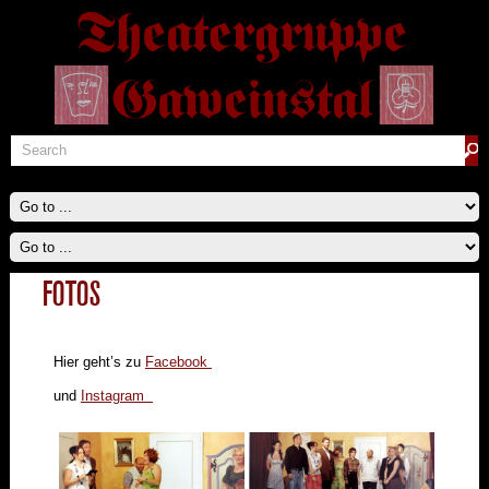
FOTOS
Hier geht’s zu
Facebook
und
Instagram